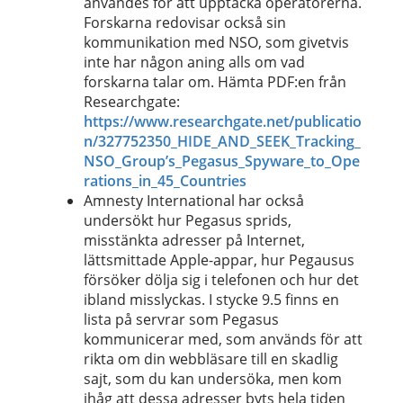
användes för att upptäcka operatörerna.
Forskarna redovisar också sin
kommunikation med NSO, som givetvis
inte har någon aning alls om vad
forskarna talar om. Hämta PDF:en från
Researchgate:
https://www.researchgate.net/publicatio
n/327752350_HIDE_AND_SEEK_Tracking_
NSO_Group’s_Pegasus_Spyware_to_Ope
rations_in_45_Countries
Amnesty International har också
undersökt hur Pegasus sprids,
misstänkta adresser på Internet,
lättsmittade Apple-appar, hur Pegausus
försöker dölja sig i telefonen och hur det
ibland misslyckas. I stycke 9.5 finns en
lista på servrar som Pegasus
kommunicerar med, som används för att
rikta om din webbläsare till en skadlig
sajt, som du kan undersöka, men kom
ihåg att dessa adresser byts hela tiden