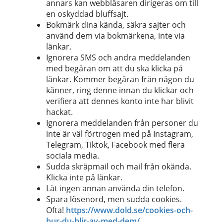
annars kan webbläsaren dirigeras om till
en oskyddad bluffsajt.
Bokmärk dina kända, säkra sajter och
använd dem via bokmärkena, inte via
länkar.
Ignorera SMS och andra meddelanden
med begäran om att du ska klicka på
länkar. Kommer begäran från någon du
känner, ring denne innan du klickar och
verifiera att dennes konto inte har blivit
hackat.
Ignorera meddelanden från personer du
inte är väl förtrogen med på Instagram,
Telegram, Tiktok, Facebook med flera
sociala media.
Sudda skräpmail och mail från okända.
Klicka inte på länkar.
Låt ingen annan använda din telefon.
Spara lösenord, men sudda cookies.
Ofta!
https://www.dold.se/cookies-och-
hur-du-blir-av-med-dem/