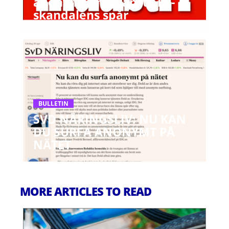
anonymt - ny tjänst i FP-
skandalens spår
BULLETIN
SVD NÄRINGSLIV: NU KAN
DU SURFA ANONYMT PÅ
NÄTET
MORE ARTICLES TO READ