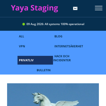
09 Aug 2026: All systems 100% operational
ALL
BLOG
VPN
INTERNETSÄKERHET
HACK OCH
PRIVATLIV
INCIDENTER
BULLETIN