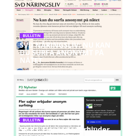
BULLETIN
SVD NÄRINGSLIV: NU KAN
DU SURFA ANONYMT PÅ
NÄTET
BULLETIN
SR P3: Fler sajter erbjuder