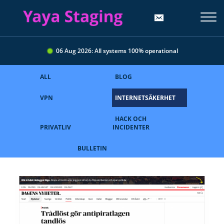
06 Aug 2026: All systems 100% operational
ALL
BLOG
VPN
INTERNETSÄKERHET
HACK OCH
PRIVATLIV
INCIDENTER
BULLETIN