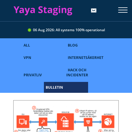
06 Aug 2026: All systems 100% operational
ALL
BLOG
VPN
INTERNETSÄKERHET
HACK OCH
PRIVATLIV
INCIDENTER
BULLETIN