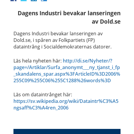
Dagens Industri bevakar lanseringen
av Dold.se
Dagens Industri bevakar lanseringen av
Dold.se, i spåren av Folkpartiets (FP)
dataintrång i Socialdemokraternas datorer.
Läs hela nyheten här:
http://di.se/Nyheter/?
page=/Artiklar/Surfa_anonymt___ny_tjanst_i_fp
_skandalens_spar.aspx%3FArticleID%3D2006%
255C09%255C06%255C1288%26words%3D
Läs om dataintrånget här:
https://sv.wikipedia.org/wiki/Dataintr%C3%A5
ngsaff%C3%A4ren_2006