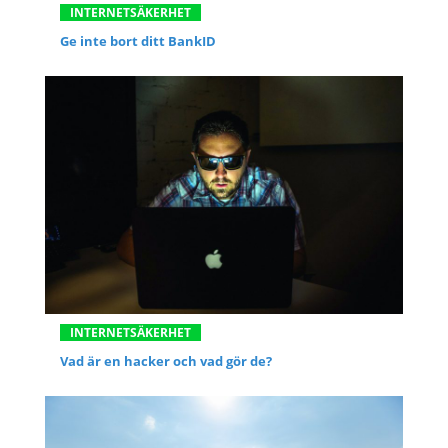
INTERNETSÄKERHET
Ge inte bort ditt BankID
INTERNETSÄKERHET
Vad är en hacker och vad gör de?